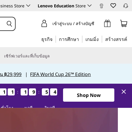
siness Store
Lenovo Education
Store
เข้าสู่ระบบ / สร้างบัญชี
ธุรกิจ
การศึกษา
เกมมิ่ง
สร้างสรรค์
เซิร์ฟเวอร์และที่เก็บข้อมูล
กิน ฿29,999
|
FIFA World Cup 26™ Edition
1
1
1
1
1
1
1
1
1
1
1
1
9
9
9
9
5
5
5
5
4
3
4
3
:
:
0วัน11ชั่วโมง19นาที53วินาที
Shop Now
ชั่วโมง
นาที
วินาที