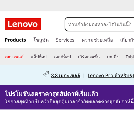
ข้
Products
โซลูชัน
Services
ความช่วยเหลือ
เกี่ยว
า
ม
ไ
เมกะเซลล์
แล็ปท็อป
เดสก์ท็อป
เวิร์คสเตชั่น
เกมมิ่ง
Tabl
ป
ที่
8.8 เมกะเซลล์
|
Lenovo Pro สำหรับธุร
เ
นื้
โปรโมชันลดราคาสุดสัปดาห์เริ่มแล้ว
อ
ห
โอกาสสุดท้าย รีบคว้าดีลสุดคุ้มเวลาจำกัดตลอดช่วงสุดสัปดาห์นี้
า
ห
ลั
ก