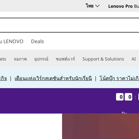
ไทย
Lenovo Pro
Bu
กับ LENOVO
Deals
ets
จอภาพ
อุปกรณ์
ซอฟต์แวร์
Support & Solutions
AI
กิจ
|
เดือนแห่งเวิร์กสเตชันสำหรับนักเรียนี
|
โน้ตบุ๊ก ราคาไม่เ
0
0
0
0
0
0
0
0
:
วัน