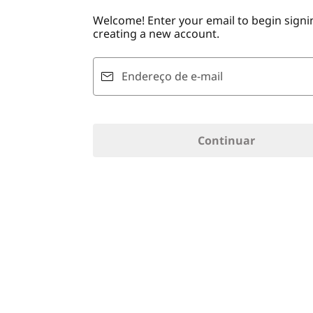
ú
Welcome! Enter your email to begin signin
d
creating a new account.
o
p
r
Endereço de e-mail
i
n
c
i
Continuar
p
a
l