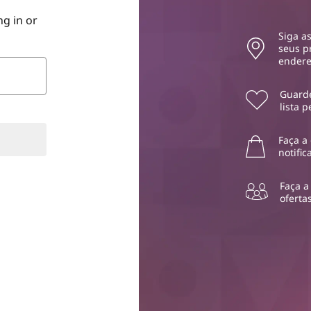
g in or
Siga a
seus p
endere
Guarde
lista 
Faça a
notifi
Faça a
oferta