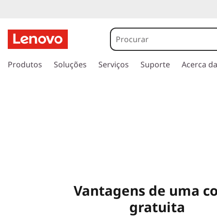
s
a
Produtos
Soluções
Serviços
Suporte
Acerca d
l
t
a
r
p
a
r
a
o
c
o
Vantagens de uma c
n
t
gratuita
e