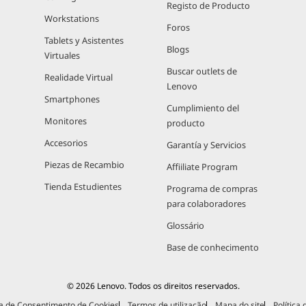
Registo de Producto
Workstations
Foros
Tablets y Asistentes
Blogs
Virtuales
Buscar outlets de
Realidade Virtual
Lenovo
Smartphones
Cumplimiento del
Monitores
producto
Accesorios
Garantía y Servicios
Piezas de Recambio
Affiiliate Program
Tienda Estudientes
Programa de compras
para colaboradores
Glossário
Base de conhecimento
© 2026 Lenovo. Todos os direitos reservados.
a de Consentimento de Cookies
Termos de utilização
Mapa do site
Política