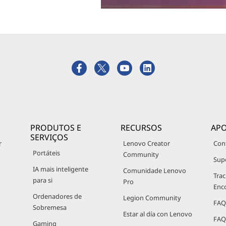
PRODUTOS E
RECURSOS
APO
SERVIÇOS
r
Lenovo Creator
Con
Portáteis
Community
Sup
IA mais inteligente
Comunidade Lenovo
Trac
para si
Pro
Enc
Ordenadores de
Legion Community
FAQ
Sobremesa
Estar al día con Lenovo
FAQ
Gaming