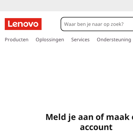
G
a
Producten
Oplossingen
Services
Ondersteuning
n
a
a
r
d
e
h
o
o
f
d
Meld je aan of maak
i
n
account
h