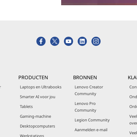
PRODUCTEN
BRONNEN
KLA
r
Laptops en Ultrabooks
Lenovo Creator
Con
Community
Smarter AI voor jou
Ond
Lenovo Pro
Tablets
Ord
Community
Gaming-machine
Vee
Legion Community
ove
Desktopcomputers
Aanmelden e-mail
Vee
Werkstations