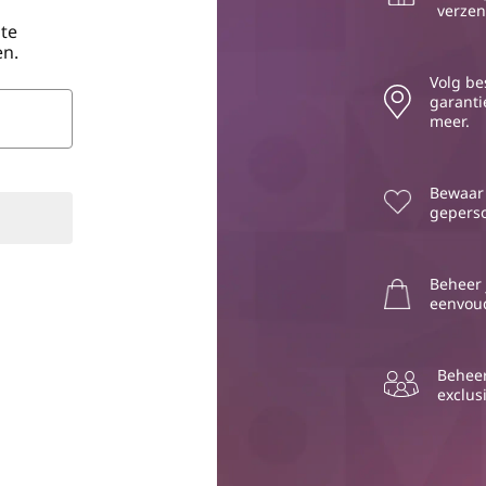
verzen
 te
n.
Volg be
garanti
meer.
Bewaar 
geperso
Beheer
eenvoud
Beheer
exclus