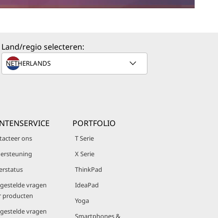
Land/regio selecteren:
NTENSERVICE
PORTFOLIO
tacteer ons
T Serie
ersteuning
X Serie
erstatus
ThinkPad
lgestelde vragen
IdeaPad
r producten
Yoga
lgestelde vragen
Smartphones &