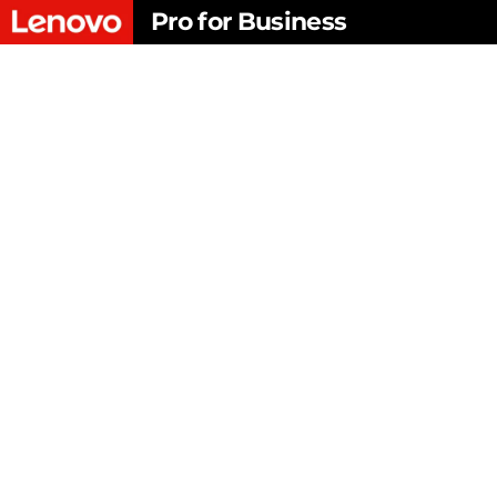
Pro for Business
주
요
콘
텐
츠
로
건
너
뛰
기