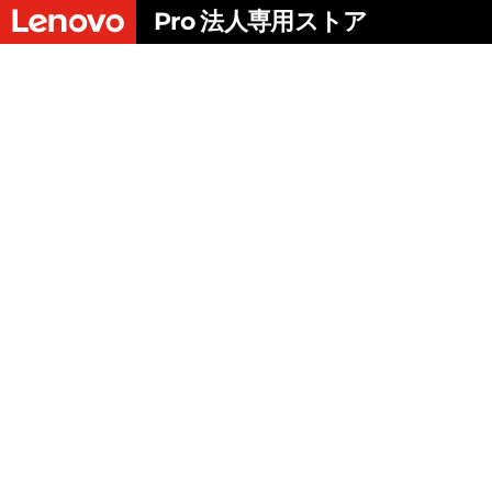
L
Pro 法人専用ストア
メ
e
イ
n
ン
コ
o
ン
テ
v
ン
ツ
o
に
ス
P
キ
ッ
r
プ
す
o
る
ロ