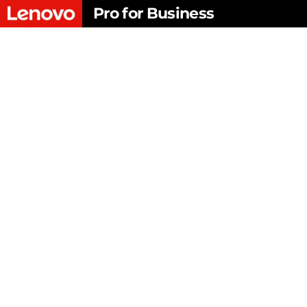
L
Pro for Business
跳
o
至
g
主
要
i
內
容
n