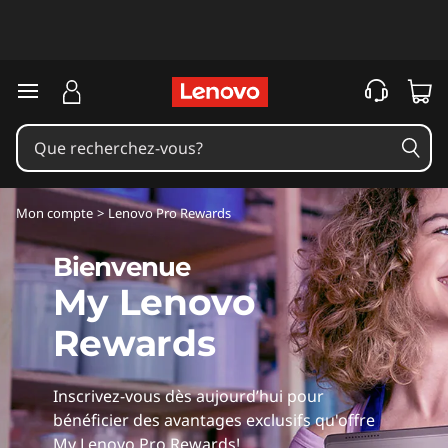
passer au contenu principal
Mon compte
>
Lenovo Pro Rewards
Bienvenue
My Lenovo
Rewards
Inscrivez-vous dès aujourd’hui pour
bénéficier des avantages exclusifs qu'offre
My Lenovo Pro Rewards!