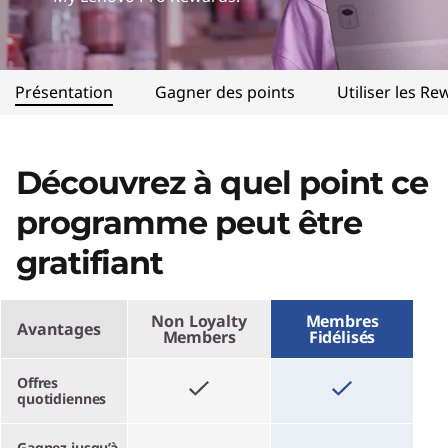
Présentation
Gagner des points
Utiliser les R
Découvrez à quel point ce
programme peut être
gratifiant
Non Loyalty
Membres
Avantages
Members
Fidélisés
Offres
quotidiennes
Gagnez jusqu’à