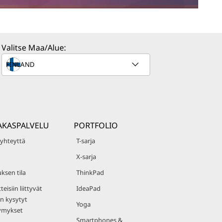
Valitse Maa/Alue:
AKASPALVELU
PORTFOLIO
 yhteyttä
T-sarja
X-sarja
uksen tila
ThinkPad
teisiin liittyvät
IdeaPad
n kysytyt
Yoga
ymykset
Smartphones &