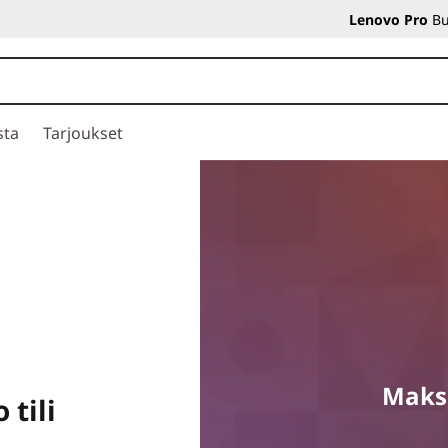
Lenovo Pro
Bu
sta
Tarjoukset
Maksu
 tili