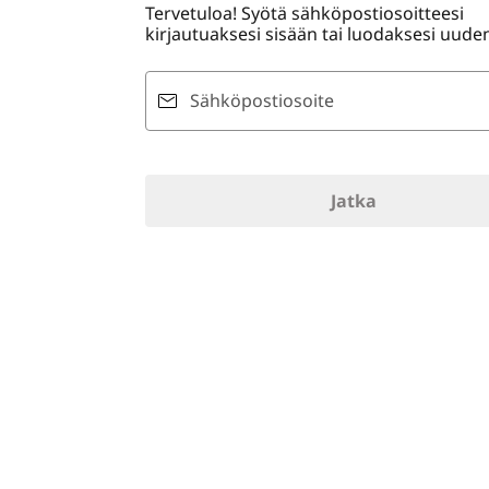
Tervetuloa! Syötä sähköpostiosoitteesi
ö
kirjautuaksesi sisään tai luodaksesi uuden 
n
Sähköpostiosoite
Jatka