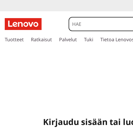
s
i
Tuotteet
Ratkaisut
Palvelut
Tuki
Tietoa Lenovo
i
r
r
y
p
ä
ä
s
i
s
ä
l
Kirjaudu sisään tai luo
t
ö