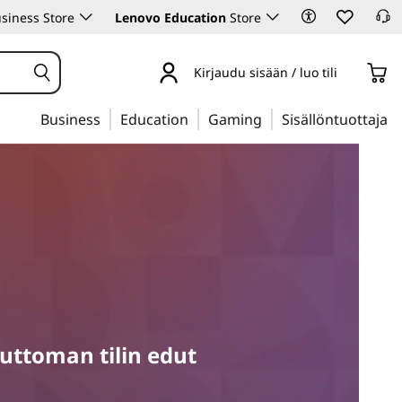
siness Store
Lenovo Education
Store
Kirjaudu sisään / luo tili
Business
Education
Gaming
Sisällöntuottaja
ttoman tilin edut