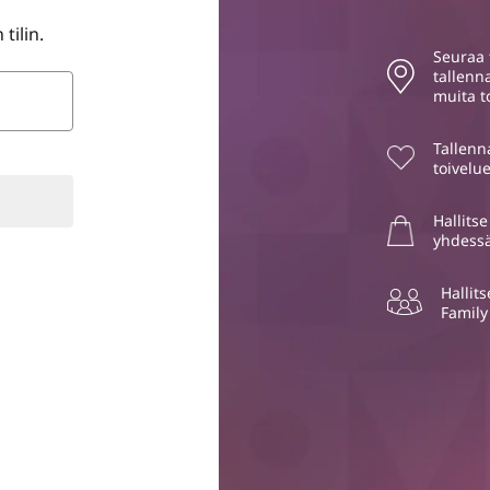
tilin.
Seuraa t
tallenn
muita t
Tallenn
toivelue
Hallitse
yhdessä
Hallits
Family