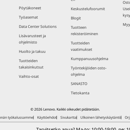
Osto
Pöytäkoneet
Keskustelufoorumit
Usei
kys
Työasemat
Blogit
Myy
Data Center Solutions
Tuotteen
rekisteröiminen
Lisävarusteet ja
ohjelmisto
Tuotteiden
vaatimukset
Huolto ja takuu
Kumppanuusohjelma
Tuotteiden
takaisinkutsut
Työntekijöiden osto-
ohjelma
Vaihto-osat
SANASTO
Tietokanta
© 2026 Lenovo. Kaikki oikeudet pidätetään.
ynnän työkalussamme
Käyttöehdot
Sivukartta
Ulkoinen lähetyskäytäntö
Orj
Tarvitsetko apua? Ma-to: 10:00-19:00, pe: 10: