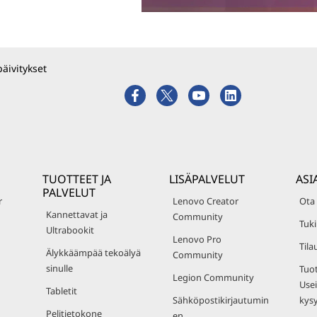
päivitykset
TUOTTEET JA
LISÄPALVELUT
ASI
PALVELUT
r
Lenovo Creator
Ota
Kannettavat ja
Community
Tuki
Ultrabookit
Lenovo Pro
Tila
Älykkäämpää tekoälyä
Community
sinulle
Tuot
Legion Community
Usei
Tabletit
Sähköpostikirjautumin
kys
Pelitietokone
en