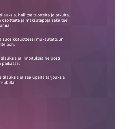
ilauksia, hallitse tuotteita ja takuita,
a osoitteita ja maksutapoja sekä tee
oimia.
a suosikkituotteesi mukautettuun
tteloon.
 tilauksia ja ilmoituksia helposti
 paikassa.
e tilauksia ja saa upeita tarjouksia
 Hubilla.