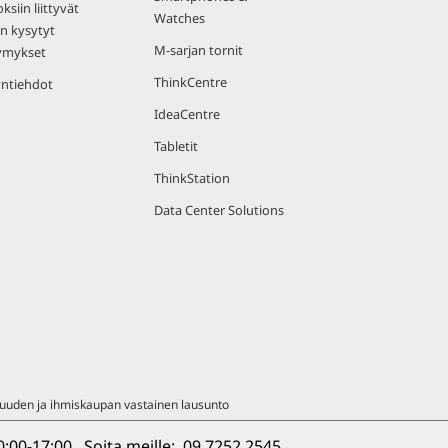
ksiin liittyvät
Watches
n kysytyt
M-sarjan tornit
ymykset
ThinkCentre
ntiehdot
IdeaCentre
Tabletit
ThinkStation
Data Center Solutions
uuden ja ihmiskaupan vastainen lausunto
00-17:00.  Soita meille:  
09 7252 2545