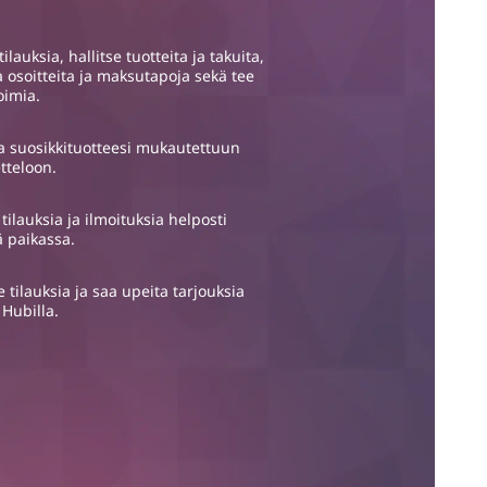
ilauksia, hallitse tuotteita ja takuita,
a osoitteita ja maksutapoja sekä tee
oimia.
a suosikkituotteesi mukautettuun
tteloon.
 tilauksia ja ilmoituksia helposti
 paikassa.
e tilauksia ja saa upeita tarjouksia
 Hubilla.