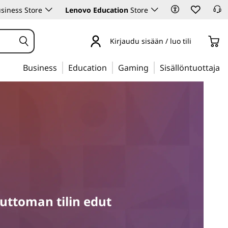
siness Store
Lenovo Education
Store
Kirjaudu sisään / luo tili
Business
Education
Gaming
Sisällöntuottaja
ttoman tilin edut