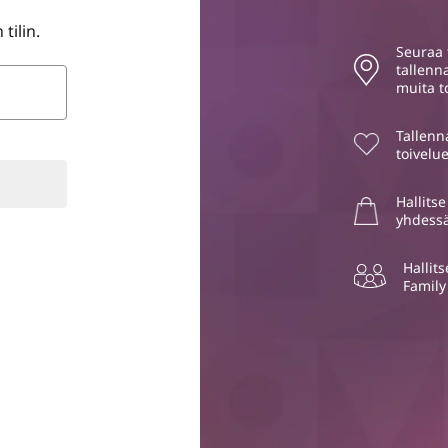
tilin.
Seuraa t
tallenn
muita t
Tallenn
toivelue
Hallitse
yhdessä
Hallits
Family