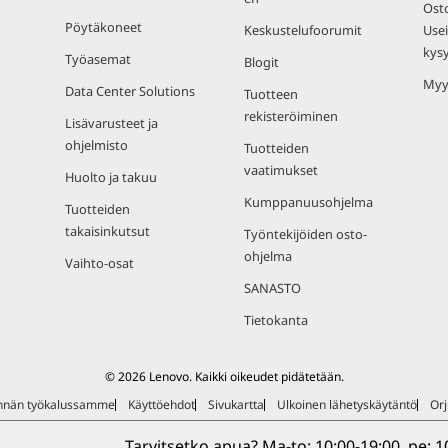
Osto
Pöytäkoneet
Keskustelufoorumit
Usei
kys
Työasemat
Blogit
Myy
Data Center Solutions
Tuotteen
rekisteröiminen
Lisävarusteet ja
ohjelmisto
Tuotteiden
vaatimukset
Huolto ja takuu
Kumppanuusohjelma
Tuotteiden
takaisinkutsut
Työntekijöiden osto-
ohjelma
Vaihto-osat
SANASTO
Tietokanta
© 2026 Lenovo. Kaikki oikeudet pidätetään.
ynnän työkalussamme
Käyttöehdot
Sivukartta
Ulkoinen lähetyskäytäntö
Orj
Tarvitsetko apua? Ma-to: 10:00-19:00, pe: 10: