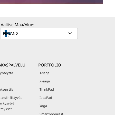
Valitse Maa/Alue:
AKASPALVELU
PORTFOLIO
 yhteyttä
T-sarja
X-sarja
uksen tila
ThinkPad
teisiin liittyvät
IdeaPad
n kysytyt
Yoga
ymykset
Smartphones &