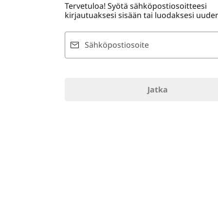
Tervetuloa! Syötä sähköpostiosoitteesi
ö
kirjautuaksesi sisään tai luodaksesi uuden 
n
Sähköpostiosoite
Jatka