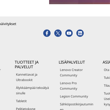
päivitykset
TUOTTEET JA
LISÄPALVELUT
ASI
PALVELUT
r
Lenovo Creator
Ota
Kannettavat ja
Community
Tuki
Ultrabookit
Lenovo Pro
Tila
Älykkäämpää tekoälyä
Community
sinulle
Tuot
Legion Community
Usei
Tabletit
Sähköpostikirjautumin
kys
Pelitietokone
en