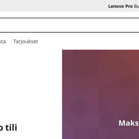
Lenovo Pro
Bu
sta
Tarjoukset
Maksu
 tili