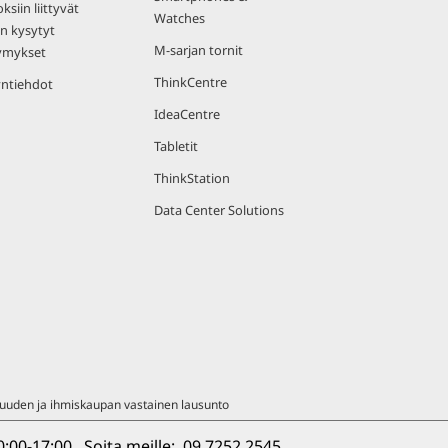
ksiin liittyvät
Watches
n kysytyt
M-sarjan tornit
ymykset
ThinkCentre
ntiehdot
IdeaCentre
Tabletit
ThinkStation
Data Center Solutions
uuden ja ihmiskaupan vastainen lausunto
00-17:00.  Soita meille:  
09 7252 2545