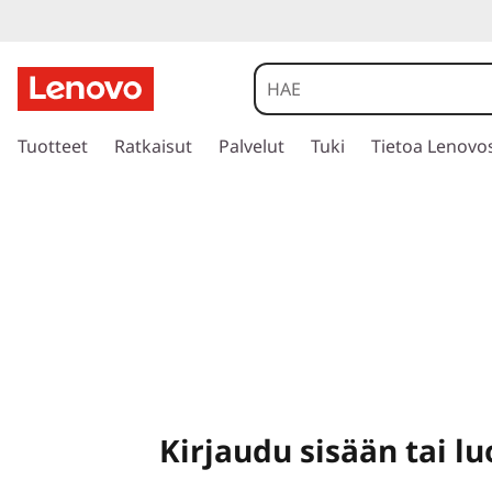
s
i
Tuotteet
Ratkaisut
Palvelut
Tuki
Tietoa Lenovo
i
r
r
y
p
ä
ä
s
i
s
ä
l
Kirjaudu sisään tai luo
t
ö