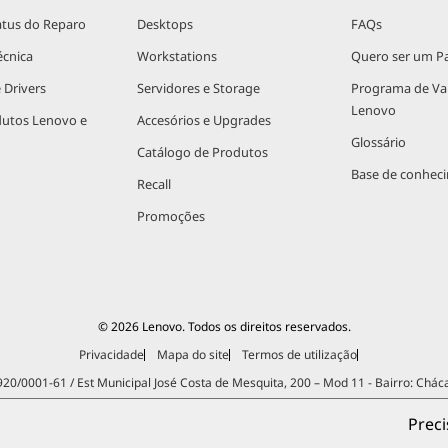
atus do Reparo
Desktops
FAQs
écnica
Workstations
Quero ser um Pa
 Drivers
Servidores e Storage
Programa de V
Lenovo
dutos Lenovo e
Accesórios e Upgrades
Glossário
Catálogo de Produtos
Base de conhec
Recall
Promoções
© 2026 Lenovo. Todos os direitos reservados.
Privacidade
Mapa do site
Termos de utilização
.920/0001-61 / Est Municipal José Costa de Mesquita, 200 – Mod 11 - Bairro: Chác
Preci