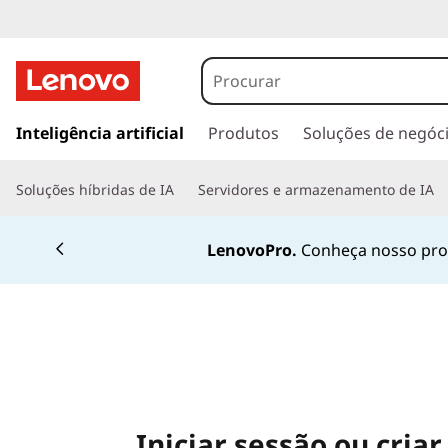
s
a
Inteligência artificial
Produtos
Soluções de negóc
l
t
Soluções híbridas de IA
Servidores e armazenamento de IA
a
r
p
LenovoPro.
Conheça nosso prog
a
r
a
o
c
o
n
t
Iniciar sessão ou cria
e