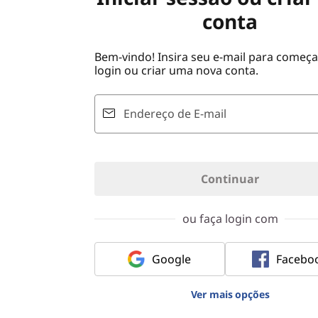
ú
conta
d
o
Bem-vindo! Insira seu e-mail para começa
p
login ou criar uma nova conta.
r
i
n
Endereço de E-mail
c
i
p
a
Continuar
l
ou faça login com
Google
Facebo
Ver mais opções