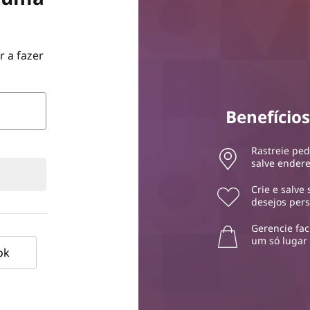
r a fazer
Benefício
Rastreie ped
salve ender
Crie e salve
desejos per
Gerencie fac
um só lugar
ok